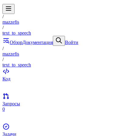
/
mazzefis
/
text_to_speech
Обзор
Документация
Войти
/
mazzefis
/
text_to_speech
Код
Запросы
0
Задачи