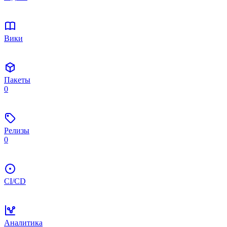
Вики
Пакеты
0
Релизы
0
CI/CD
Аналитика