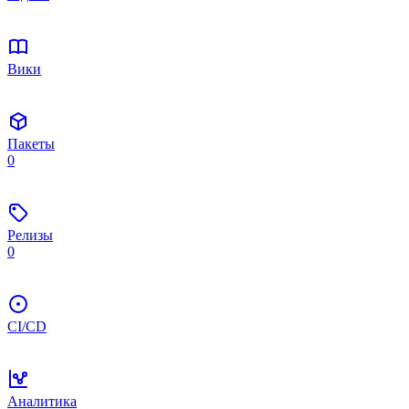
Вики
Пакеты
0
Релизы
0
CI/CD
Аналитика