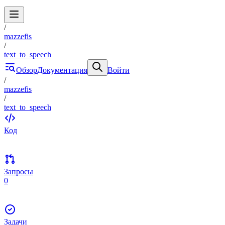
/
mazzefis
/
text_to_speech
Обзор
Документация
Войти
/
mazzefis
/
text_to_speech
Код
Запросы
0
Задачи