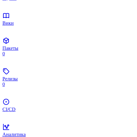
Вики
Пакеты
0
Релизы
0
CI/CD
Аналитика