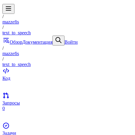
/
mazzefis
/
text_to_speech
Обзор
Документация
Войти
/
mazzefis
/
text_to_speech
Код
Запросы
0
Задачи