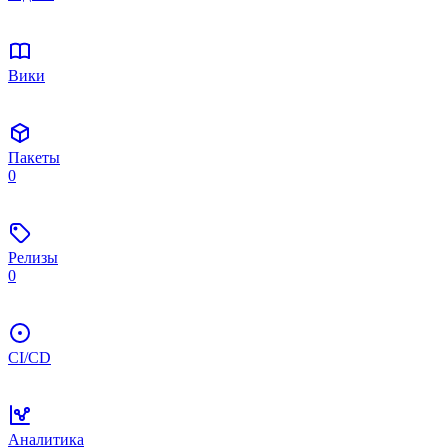
Вики
Пакеты
0
Релизы
0
CI/CD
Аналитика