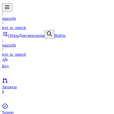
/
mazzefis
/
text_to_speech
Обзор
Документация
Войти
/
mazzefis
/
text_to_speech
Код
Запросы
0
Задачи