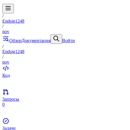
/
Endsig1248
/
nov
Обзор
Документация
Войти
/
Endsig1248
/
nov
Код
Запросы
0
Задачи