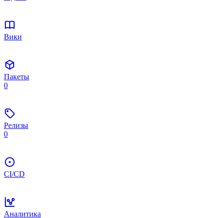
Вики
Пакеты
0
Релизы
0
CI/CD
Аналитика