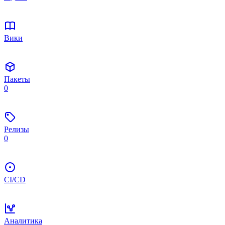
Вики
Пакеты
0
Релизы
0
CI/CD
Аналитика