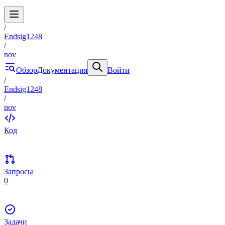
/
Endsig1248
/
nov
Обзор
Документация
Войти
/
Endsig1248
/
nov
Код
Запросы
0
Задачи