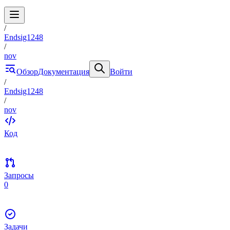
/
Endsig1248
/
nov
Обзор
Документация
Войти
/
Endsig1248
/
nov
Код
Запросы
0
Задачи