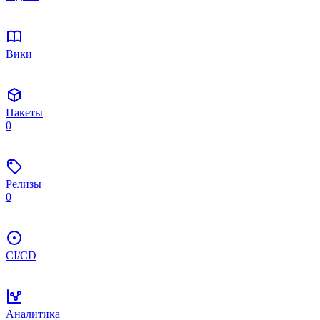
Вики
Пакеты
0
Релизы
0
CI/CD
Аналитика