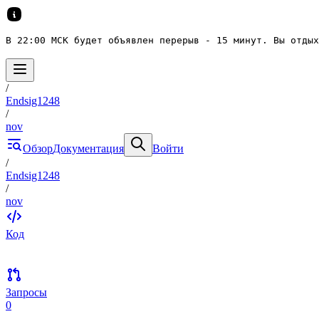
В 22:00 МСК будет объявлен перерыв - 15 минут. Вы отдых
/
Endsig1248
/
nov
Обзор
Документация
Войти
/
Endsig1248
/
nov
Код
Запросы
0