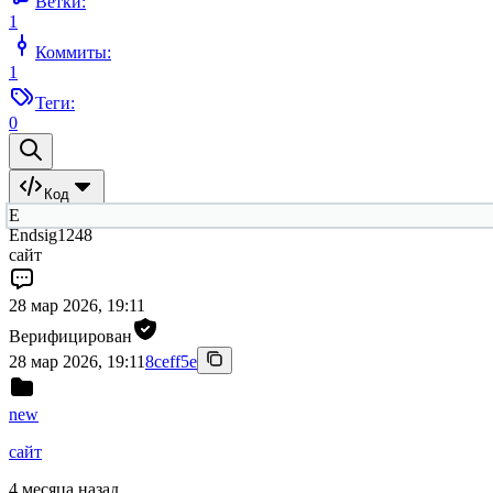
Ветки:
1
Коммиты:
1
Теги:
0
Код
E
Endsig1248
сайт
28 мар 2026, 19:11
Верифицирован
28 мар 2026, 19:11
8ceff5e
new
сайт
4 месяца назад