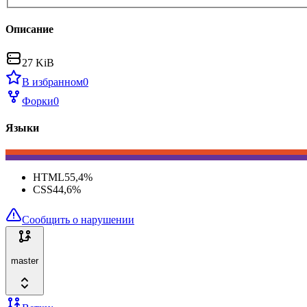
Описание
27 KiB
В избранном
0
Форки
0
Языки
HTML
55,4
%
CSS
44,6
%
Сообщить о нарушении
master