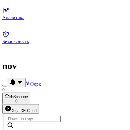
Аналитика
Безопасность
nov
Форк
0
Избранное
0
GigaIDE Cloud