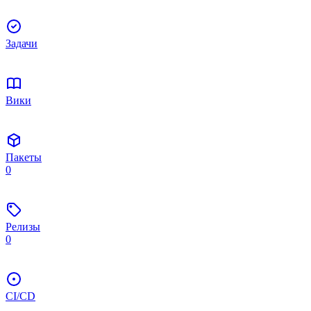
Задачи
Вики
Пакеты
0
Релизы
0
CI/CD