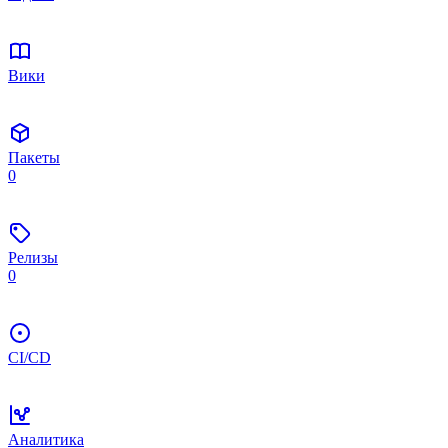
Вики
Пакеты
0
Релизы
0
CI/CD
Аналитика