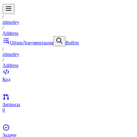
/
ztimofey
/
Address
Обзор
Документация
Войти
/
ztimofey
/
Address
Код
Запросы
0
Задачи