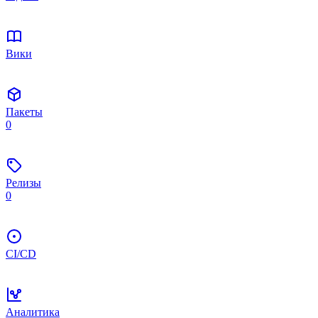
Вики
Пакеты
0
Релизы
0
CI/CD
Аналитика