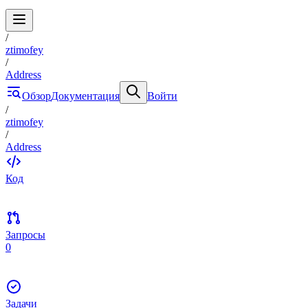
/
ztimofey
/
Address
Обзор
Документация
Войти
/
ztimofey
/
Address
Код
Запросы
0
Задачи