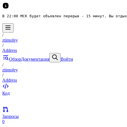
В 22:00 МСК будет объявлен перерыв - 15 минут. Вы отдых
/
ztimofey
/
Address
Обзор
Документация
Войти
/
ztimofey
/
Address
Код
Запросы
0