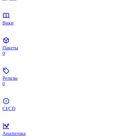
Вики
Пакеты
0
Релизы
0
CI/CD
Аналитика