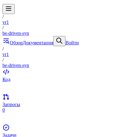
/
vr1
/
be-driven-syn
Обзор
Документация
Войти
/
vr1
/
be-driven-syn
Код
Запросы
0
Задачи