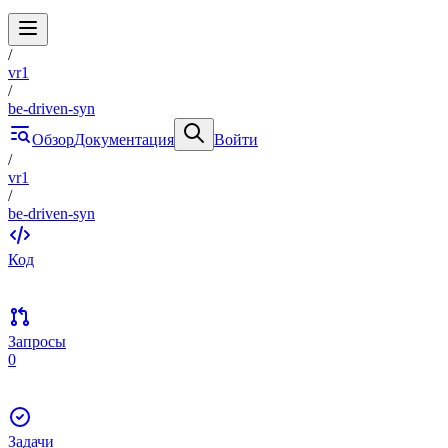
/
vr1
/
be-driven-syn
Обзор
Документация
Войти
/
vr1
/
be-driven-syn
Код
Запросы
0
Задачи