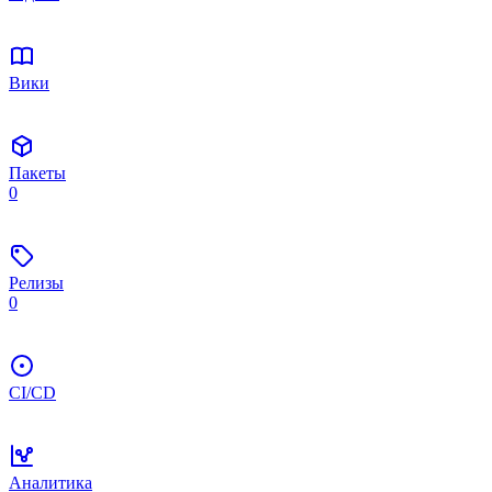
Вики
Пакеты
0
Релизы
0
CI/CD
Аналитика