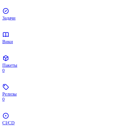
Задачи
Вики
Пакеты
0
Релизы
0
CI/CD