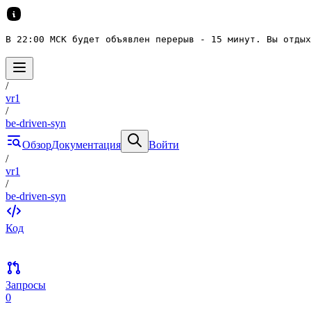
В 22:00 МСК будет объявлен перерыв - 15 минут. Вы отдых
/
vr1
/
be-driven-syn
Обзор
Документация
Войти
/
vr1
/
be-driven-syn
Код
Запросы
0