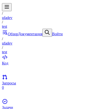
/
ufadev
/
test
Обзор
Документация
Войти
/
ufadev
/
test
Код
Запросы
0
Задачи