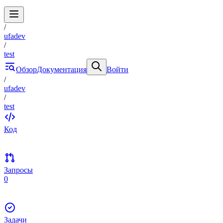
/
ufadev
/
test
Обзор
Документация
Войти
/
ufadev
/
test
Код
Запросы
0
Задачи