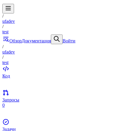
/
ufadev
/
test
Обзор
Документация
Войти
/
ufadev
/
test
Код
Запросы
0
Задачи