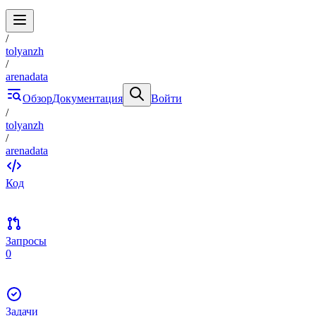
/
tolyanzh
/
arenadata
Обзор
Документация
Войти
/
tolyanzh
/
arenadata
Код
Запросы
0
Задачи