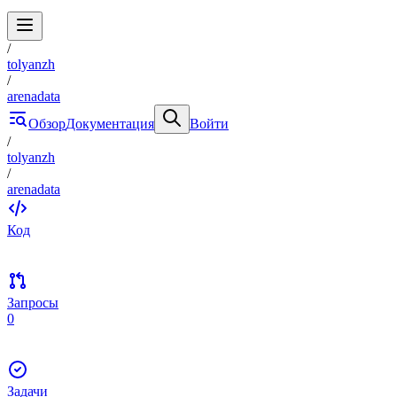
/
tolyanzh
/
arenadata
Обзор
Документация
Войти
/
tolyanzh
/
arenadata
Код
Запросы
0
Задачи