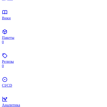
Вики
Пакеты
0
Релизы
0
CI/CD
Аналитика