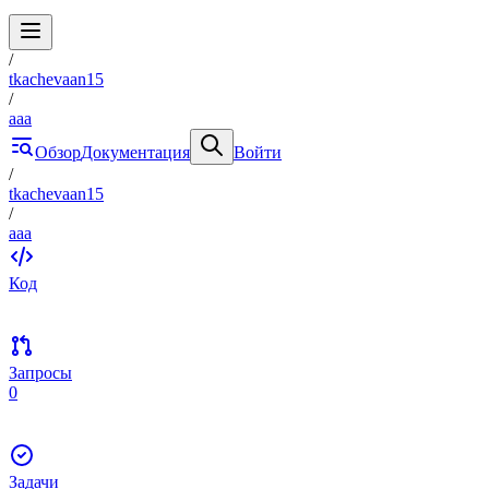
/
tkachevaan15
/
aaa
Обзор
Документация
Войти
/
tkachevaan15
/
aaa
Код
Запросы
0
Задачи