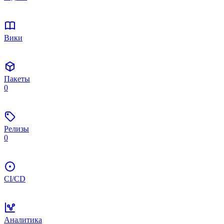
Вики
Пакеты
0
Релизы
0
CI/CD
Аналитика