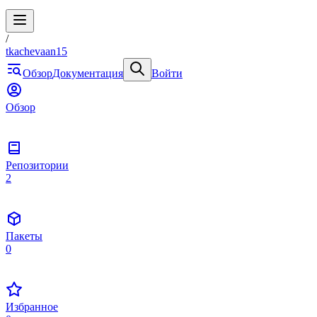
/
tkachevaan15
Обзор
Документация
Войти
Обзор
Репозитории
2
Пакеты
0
Избранное