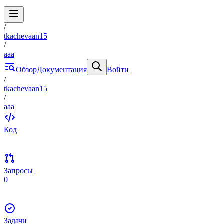
/
tkachevaan15
/
aaa
Обзор
Документация
Войти
/
tkachevaan15
/
aaa
Код
Запросы
0
Задачи