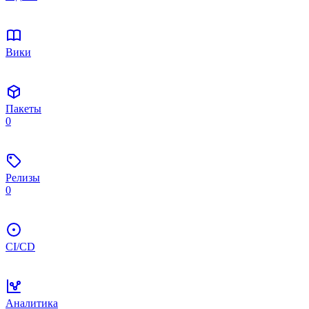
Вики
Пакеты
0
Релизы
0
CI/CD
Аналитика