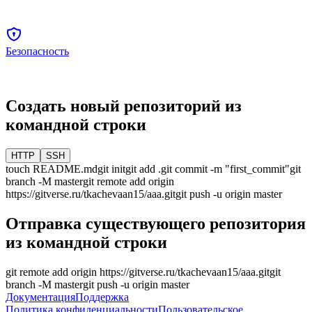
Безопасность
Создать новый репозиторий из
командной строки
HTTP
SSH
touch README.md
git init
git add .
git commit -m "first_commit"
git
branch -M
master
git remote add origin
https://gitverse.ru/tkachevaan15/aaa.git
git push -u origin
master
Отправка существующего репозитория
из командной строки
git remote add origin
https://gitverse.ru/tkachevaan15/aaa.git
git
branch -M
master
git push -u origin
master
Документация
Поддержка
Политика конфиденциальности
Пользовательское