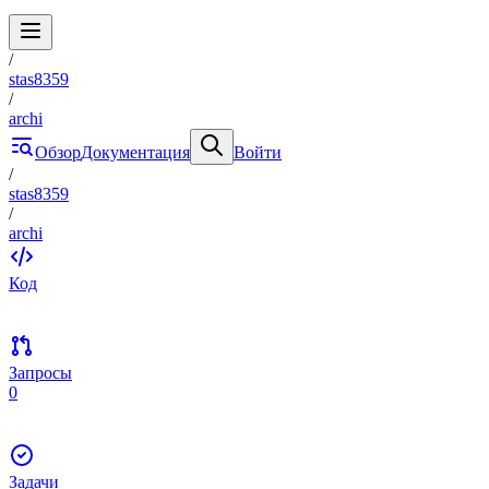
/
stas8359
/
archi
Обзор
Документация
Войти
/
stas8359
/
archi
Код
Запросы
0
Задачи