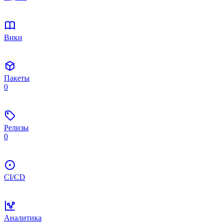
Вики
Пакеты
0
Релизы
0
CI/CD
Аналитика