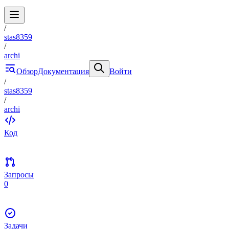
/
stas8359
/
archi
Обзор
Документация
Войти
/
stas8359
/
archi
Код
Запросы
0
Задачи