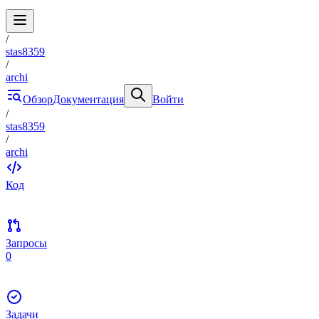
/
stas8359
/
archi
Обзор
Документация
Войти
/
stas8359
/
archi
Код
Запросы
0
Задачи