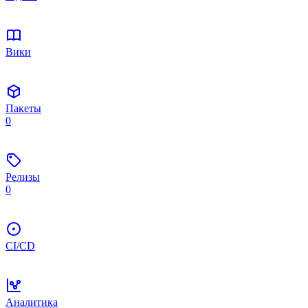
Вики
Пакеты
0
Релизы
0
CI/CD
Аналитика