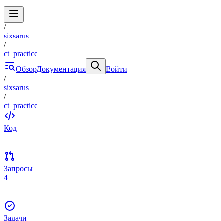
/
sixsarus
/
ct_practice
Обзор
Документация
Войти
/
sixsarus
/
ct_practice
Код
Запросы
4
Задачи