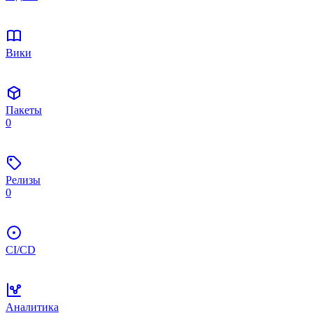
Вики
Пакеты
0
Релизы
0
CI/CD
Аналитика