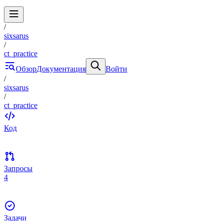
/
sixsarus
/
ct_practice
Обзор
Документация
Войти
/
sixsarus
/
ct_practice
Код
Запросы
4
Задачи