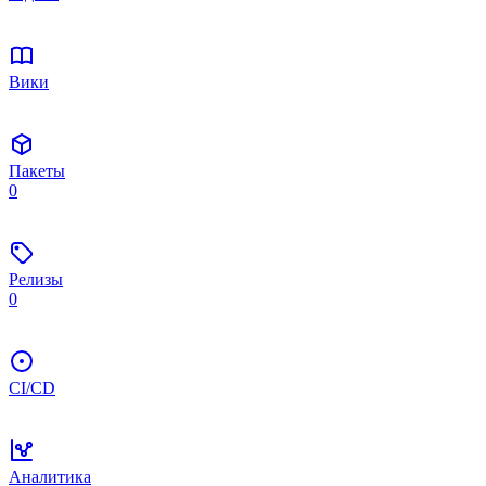
Вики
Пакеты
0
Релизы
0
CI/CD
Аналитика