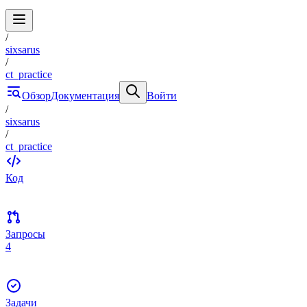
/
sixsarus
/
ct_practice
Обзор
Документация
Войти
/
sixsarus
/
ct_practice
Код
Запросы
4
Задачи