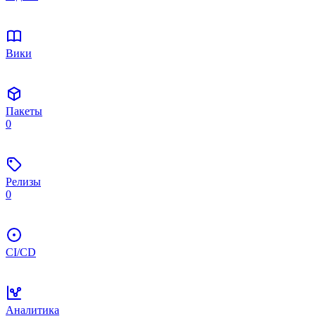
Вики
Пакеты
0
Релизы
0
CI/CD
Аналитика