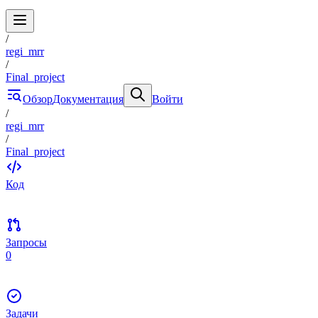
/
regi_mrr
/
Final_project
Обзор
Документация
Войти
/
regi_mrr
/
Final_project
Код
Запросы
0
Задачи