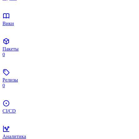
Вики
Пакеты
0
Релизы
0
CI/CD
Аналитика