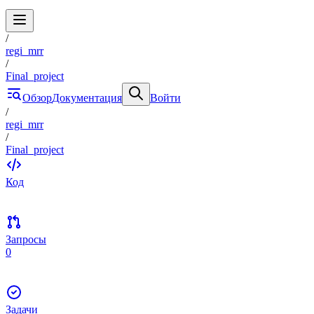
/
regi_mrr
/
Final_project
Обзор
Документация
Войти
/
regi_mrr
/
Final_project
Код
Запросы
0
Задачи