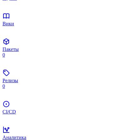
Вики
Пакеты
0
Релизы
0
CI/CD
Аналитика