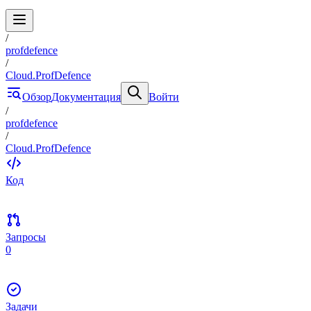
/
profdefence
/
Cloud.ProfDefence
Обзор
Документация
Войти
/
profdefence
/
Cloud.ProfDefence
Код
Запросы
0
Задачи