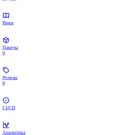
Вики
Пакеты
0
Релизы
0
CI/CD
Аналитика