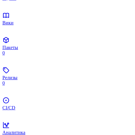
Вики
Пакеты
0
Релизы
0
CI/CD
Аналитика