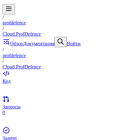
/
profdefence
/
Cloud.ProfDefence
Обзор
Документация
Войти
/
profdefence
/
Cloud.ProfDefence
Код
Запросы
0
Задачи