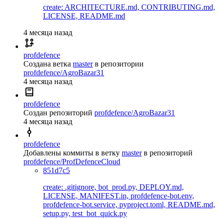
create: ARCHITECTURE.md, CONTRIBUTING.md,
LICENSE, README.md
4 месяца назад
profdefence
Создана ветка
master
в репозитории
profdefence/AgroBazar31
4 месяца назад
profdefence
Создан репозиторий
profdefence/AgroBazar31
4 месяца назад
profdefence
Добавлены коммиты в ветку
master
в репозиторий
profdefence/ProfDefenceCloud
851d7c5
create: .gitignore, bot_prod.py, DEPLOY.md,
LICENSE, MANIFEST.in, profdefence-bot.env,
profdefence-bot.service, pyproject.toml, README.md,
setup.py, test_bot_quick.py