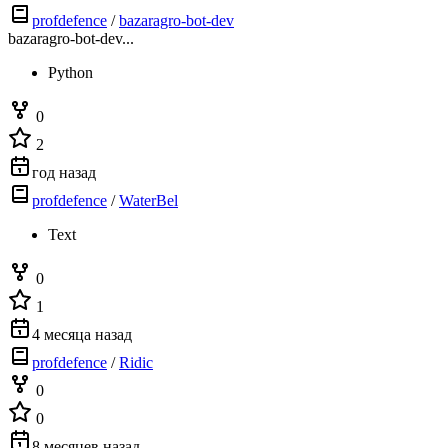
profdefence
/
bazaragro-bot-dev
bazaragro-bot-dev...
Python
0
2
год назад
profdefence
/
WaterBel
Text
0
1
4 месяца назад
profdefence
/
Ridic
0
0
8 месяцев назад