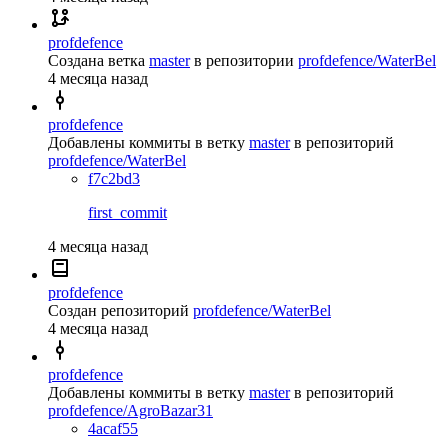
profdefence
Создана ветка
master
в репозитории
profdefence/WaterBel
4 месяца назад
profdefence
Добавлены коммиты в ветку
master
в репозиторий
profdefence/WaterBel
f7c2bd3
first_commit
4 месяца назад
profdefence
Создан репозиторий
profdefence/WaterBel
4 месяца назад
profdefence
Добавлены коммиты в ветку
master
в репозиторий
profdefence/AgroBazar31
4acaf55