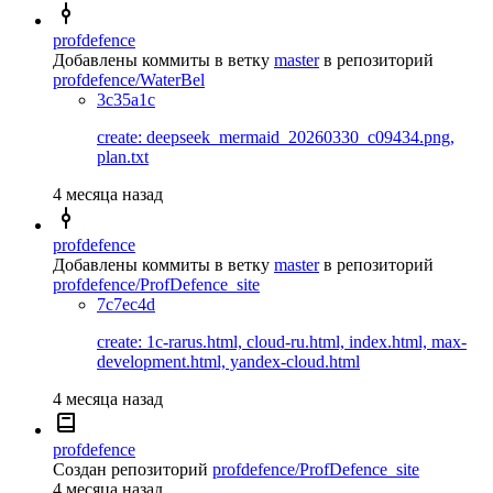
profdefence
Добавлены коммиты в ветку
master
в репозиторий
profdefence/WaterBel
3c35a1c
create: deepseek_mermaid_20260330_c09434.png,
plan.txt
4 месяца назад
profdefence
Добавлены коммиты в ветку
master
в репозиторий
profdefence/ProfDefence_site
7c7ec4d
create: 1c-rarus.html, cloud-ru.html, index.html, max-
development.html, yandex-cloud.html
4 месяца назад
profdefence
Создан репозиторий
profdefence/ProfDefence_site
4 месяца назад