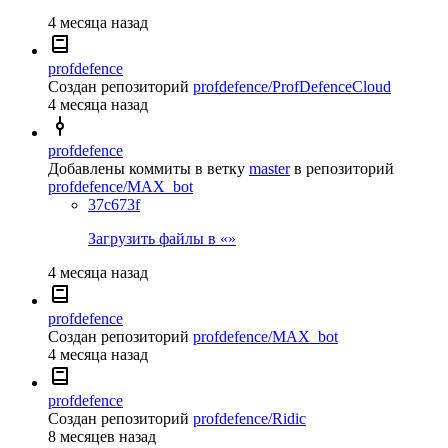
4 месяца назад
profdefence
Создан репозиторий
profdefence/ProfDefenceCloud
4 месяца назад
profdefence
Добавлены коммиты в ветку
master
в репозиторий
profdefence/MAX_bot
37c673f
Загрузить файлы в «»
4 месяца назад
profdefence
Создан репозиторий
profdefence/MAX_bot
4 месяца назад
profdefence
Создан репозиторий
profdefence/Ridic
8 месяцев назад