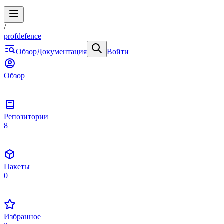
/
profdefence
Обзор
Документация
Войти
Обзор
Репозитории
8
Пакеты
0
Избранное