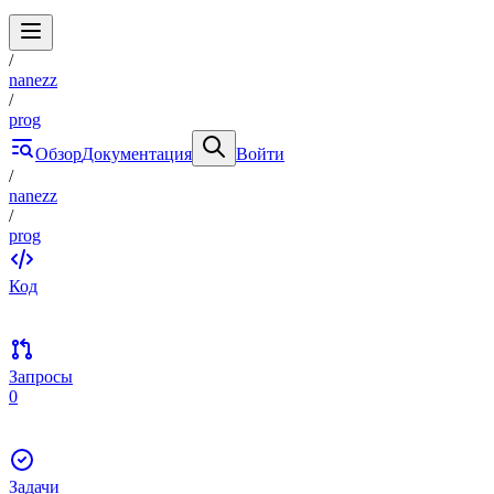
/
nanezz
/
prog
Обзор
Документация
Войти
/
nanezz
/
prog
Код
Запросы
0
Задачи