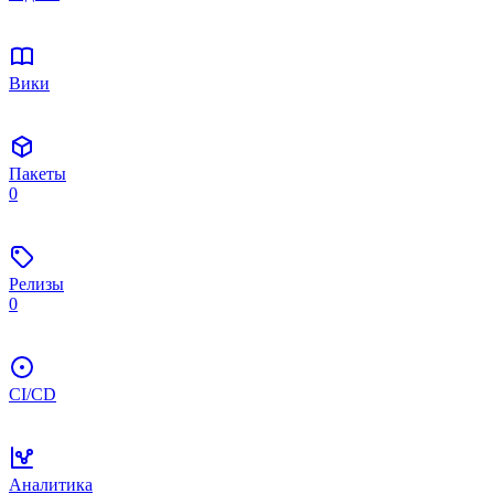
Вики
Пакеты
0
Релизы
0
CI/CD
Аналитика