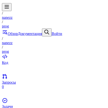
/
nanezz
/
prog
Обзор
Документация
Войти
/
nanezz
/
prog
Код
Запросы
0
Задачи