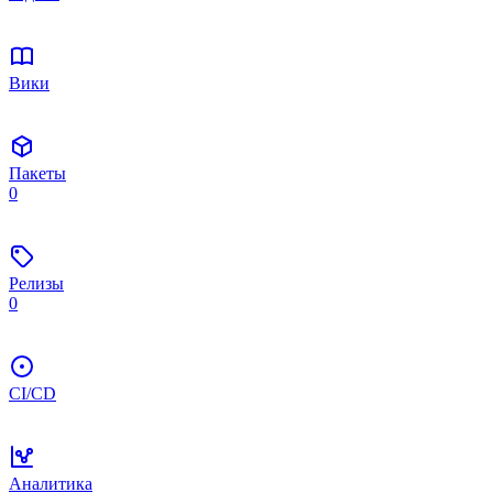
Вики
Пакеты
0
Релизы
0
CI/CD
Аналитика