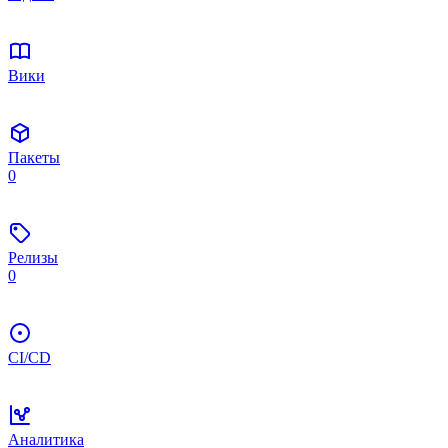
Вики
Пакеты
0
Релизы
0
CI/CD
Аналитика