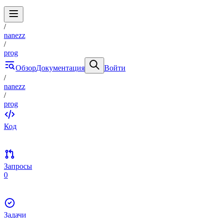
/
nanezz
/
prog
Обзор
Документация
Войти
/
nanezz
/
prog
Код
Запросы
0
Задачи