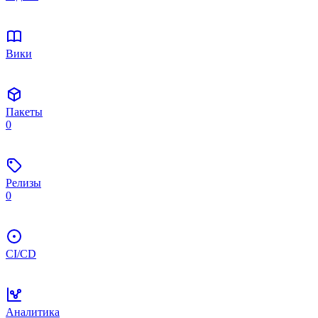
Вики
Пакеты
0
Релизы
0
CI/CD
Аналитика