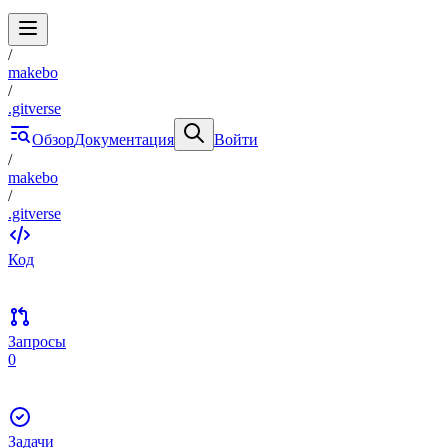
/
makebo
/
.gitverse
Обзор
Документация
Войти
/
makebo
/
.gitverse
Код
Запросы
0
Задачи