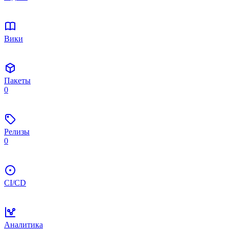
Вики
Пакеты
0
Релизы
0
CI/CD
Аналитика