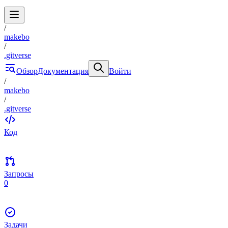
/
makebo
/
.gitverse
Обзор
Документация
Войти
/
makebo
/
.gitverse
Код
Запросы
0
Задачи