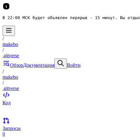
В 22:00 МСК будет объявлен перерыв - 15 минут. Вы отдых
/
makebo
/
.gitverse
Обзор
Документация
Войти
/
makebo
/
.gitverse
Код
Запросы
0