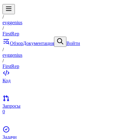
/
evggenius
/
FirstRep
Обзор
Документация
Войти
/
evggenius
/
FirstRep
Код
Запросы
0
Задачи