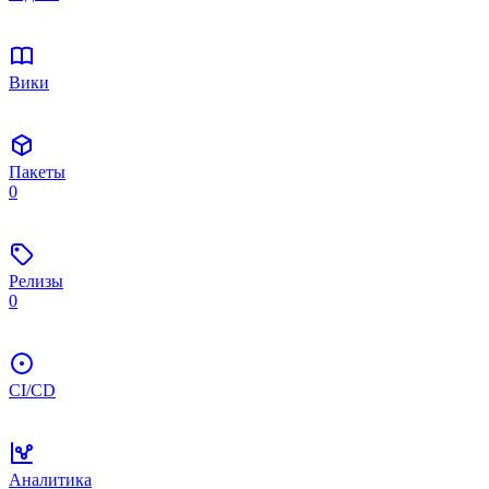
Вики
Пакеты
0
Релизы
0
CI/CD
Аналитика