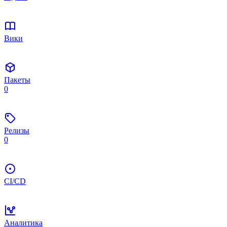
Вики
Пакеты
0
Релизы
0
CI/CD
Аналитика