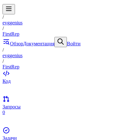
/
evggenius
/
FirstRep
Обзор
Документация
Войти
/
evggenius
/
FirstRep
Код
Запросы
0
Задачи