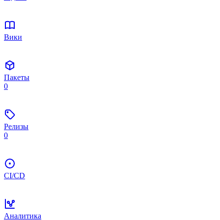
Вики
Пакеты
0
Релизы
0
CI/CD
Аналитика