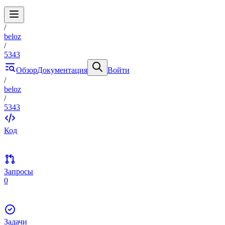
/
beloz
/
5343
Обзор
Документация
Войти
/
beloz
/
5343
Код
Запросы
0
Задачи