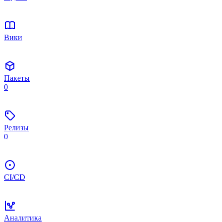
Вики
Пакеты
0
Релизы
0
CI/CD
Аналитика