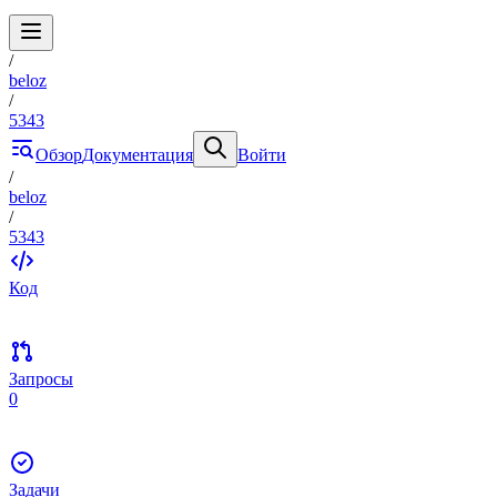
/
beloz
/
5343
Обзор
Документация
Войти
/
beloz
/
5343
Код
Запросы
0
Задачи