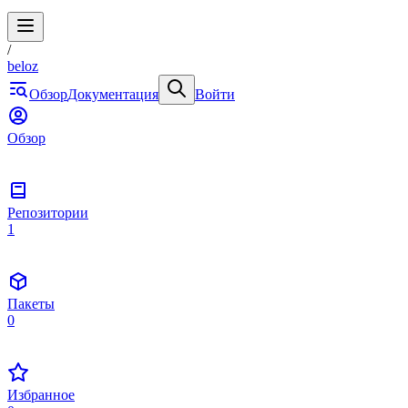
/
beloz
Обзор
Документация
Войти
Обзор
Репозитории
1
Пакеты
0
Избранное