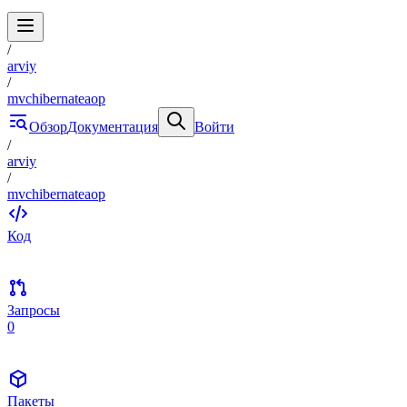
/
arviy
/
mvchibernateaop
Обзор
Документация
Войти
/
arviy
/
mvchibernateaop
Код
Запросы
0
Пакеты