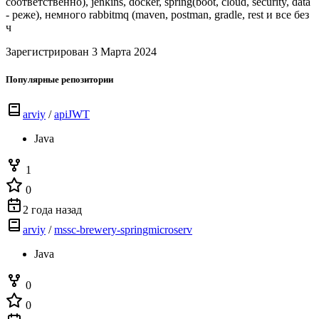
соответственно), jenkins, docker, spring(boot, cloud, security, data
- реже), немного rabbitmq (maven, postman, gradle, rest и все без
ч
Зарегистрирован 3 Марта 2024
Популярные репозитории
arviy
/
apiJWT
Java
1
0
2 года назад
arviy
/
mssc-brewery-springmicroserv
Java
0
0