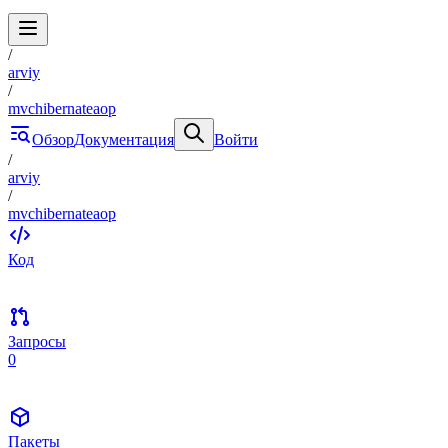
/
arviy
/
mvchibernateaop
Обзор
Документация
Войти
/
arviy
/
mvchibernateaop
Код
Запросы
0
Пакеты