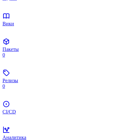
Вики
Пакеты
0
Релизы
0
CI/CD
Аналитика