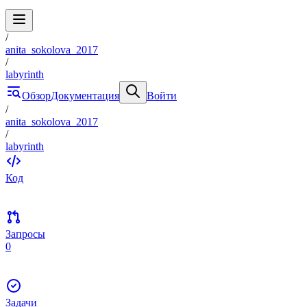
/
anita_sokolova_2017
/
labyrinth
Обзор
Документация
Войти
/
anita_sokolova_2017
/
labyrinth
Код
Запросы
0
Задачи