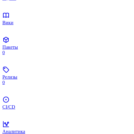
Вики
Пакеты
0
Релизы
0
CI/CD
Аналитика