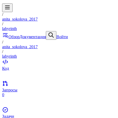
/
anita_sokolova_2017
/
labyrinth
Обзор
Документация
Войти
/
anita_sokolova_2017
/
labyrinth
Код
Запросы
0
Задачи