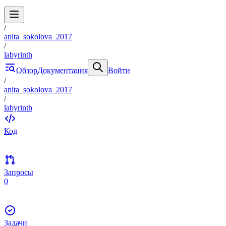
/
anita_sokolova_2017
/
labyrinth
Обзор
Документация
Войти
/
anita_sokolova_2017
/
labyrinth
Код
Запросы
0
Задачи