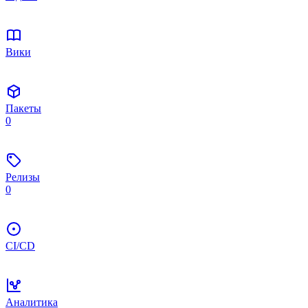
Вики
Пакеты
0
Релизы
0
CI/CD
Аналитика